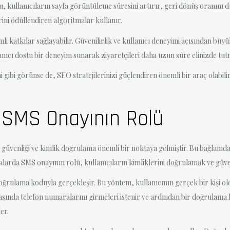
u, kullanıcıların sayfa görüntüleme süresini artırır, geri dönüş oranını
rini ödüllendiren algoritmalar kullanır.
 katkılar sağlayabilir. Güvenilirlik ve kullanıcı deneyimi açısından büyük
nıcı dostu bir deneyim sunarak ziyaretçileri daha uzun süre elinizde tut
bi görünse de, SEO stratejilerinizi güçlendiren önemli bir araç olabilir.
 SMS Onayının Rolü
 güvenliği ve kimlik doğrulama önemli bir noktaya gelmiştir. Bu bağlamda
rda SMS onayının rolü, kullanıcıların kimliklerini doğrulamak ve güvenl
ğrulama koduyla gerçekleşir. Bu yöntem, kullanıcının gerçek bir kişi old
rasında telefon numaralarını girmeleri istenir ve ardından bir doğrulama k
er.