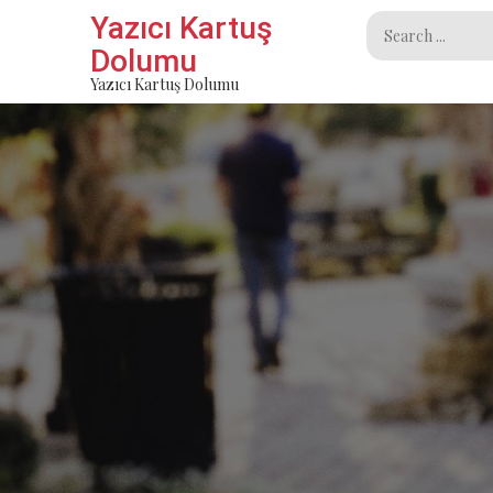
Skip
Yazıcı Kartuş
Search
to
Dolumu
for:
content
Yazıcı Kartuş Dolumu