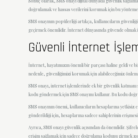
Sonuç olarak, SMS onayı dijital dünyada güvenlik sağlamak içi
doğrulamak ve hassas verilerini korumak için bu yönteme 
SMS onayının popülerliği artıkça, kullanıcıların güvenliğ
geçirmek önemlidir. İnternet dünyasında güvende olmak i
Güvenli İnternet İşl
İnternet, hayatımızın önemli bir parçası haline geldi ve b
nedenle, güvenliğimizi korumak için alabileceğimiz önle
SMS onayı, internet işlemlerinde ek bir güvenlik katmanı 
kodu göndermek için SMS onayını kullanır. Bu kodu doğru
SMS onayının önemi, kullanıcıların hesaplarına yetkisiz er
gönderildiği için, hesaplarına sadece sahiplerinin erişmesi
Ayrıca, SMS onayı güvenlik açısından da önemlidir. Şifrele
erişim sağlamak için sadece doğrulama kodunu girmek zoru