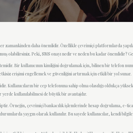
her zamankinden daha önemlidir. Özellikle çevrimiçi platformlarda yapıl
ymuş olabilirsiniz. Peki, SMS onayı nedir ve neden bu kadar önemlidir? G
midir. Bir kullanıcının kimliğini doğrulamak için, bilinen bir telefon nu
kisiz erişimi engellemek ve güvenliğini artırmak için etkili bir yol sunar.
dir. Kullanıcıların bir cep telefonuna sahip olma olasılığı oldukça yükse
yerde kullanılabilmesi de büyük bir avantajdır.
hiptir. Örneğin, çevrimiçi bankacılık işlemlerinde hesap doğrulama, e-tica
durumlarda yaygın olarak kullanılır. Bu sayede kullanıcılar, kendi bilgil