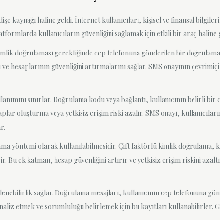
kaynağı haline geldi. İnternet kullanıcıları, kişisel ve finansal bilgile
formlarda kullanıcıların güvenliğini sağlamak için etkili bir araç haline g
mlik doğrulaması gerektiğinde cep telefonuna gönderilen bir doğrulama k
ı ve hesaplarının güvenliğini artırmalarını sağlar. SMS onayının çevrimiç
llanımını sınırlar. Doğrulama kodu veya bağlantı, kullanıcının belirli bi
esaplar oluşturma veya yetkisiz erişim riski azalır. SMS onayı, kullanıcıla
r.
ma yöntemi olarak kullanılabilmesidir. Çift faktörlü kimlik doğrulama, ku
. Bu ek katman, hesap güvenliğini artırır ve yetkisiz erişim riskini azaltı
enebilirlik sağlar. Doğrulama mesajları, kullanıcının cep telefonuna gönd
analiz etmek ve sorumluluğu belirlemek için bu kayıtları kullanabilirler. G