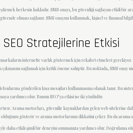
ştirmek herkesin hakkıdır. SMS onayı, bu güvenliği sağlayan etkili bir a
güvende olması sağlanır. SMS onayını kullanmak, kişisel ve finansal bilg
EO Stratejilerine Etkisi
markaların internette varlık göstermek için rekabet etmeleri gerekiyor. İ
 çıkmasını sağlamak için kritik öneme sahiptir. Bu noktada, SMS onay sis
efonlarına gönderilen kısa mesajları kullanmasına olanak tanır. Bu siste
maya yardımcı olur. Bunun SEO’ya etkisi ise iki yönlüdür.
i artırır. Arama motorları, güvenilir kaynaklardan gelen web sitelerine da
k olduğunu gösterir ve arama motorlarının dikkatini çeker. Bu da arama 
siyle daha etkileşimli bir deneyim sunmanıza yardımcı olur. Doğrulama sür