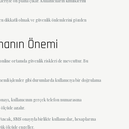
kleriyle ön plana çıkar. Kullanıcıların kimliklerini
ken dikkatli olmak ve güvenlik önlemlerini gözden
nmanın Önemi
, online ortamda güvenlik riskleri de mevcuttur. Bu
önemli işlemler gibi durumlarda kullanıcıya bir doğrulama
S onayı, kullanıcının gerçek telefon numarasına
 ölçüde azalır.
 Ancak, SMS onayıyla birlikte kullanıcılar, hesaplarına
ük ölçüde engeller.