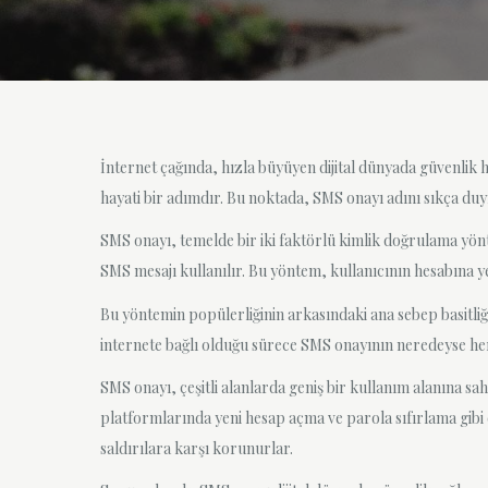
İnternet çağında, hızla büyüyen dijital dünyada güvenlik 
hayati bir adımdır. Bu noktada, SMS onayı adını sıkça du
SMS onayı, temelde bir iki faktörlü kimlik doğrulama yönte
SMS mesajı kullanılır. Bu yöntem, kullanıcının hesabına yet
Bu yöntemin popülerliğinin arkasındaki ana sebep basitliği
internete bağlı olduğu sürece SMS onayının neredeyse her 
SMS onayı, çeşitli alanlarda geniş bir kullanım alanına sa
platformlarında yeni hesap açma ve parola sıfırlama gibi 
saldırılara karşı korunurlar.