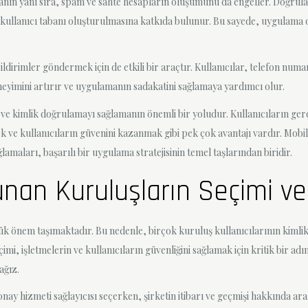
manın yanı sıra, spam ve sahte hesapların oluşumunu da engeller. Doğrula
ir kullanıcı tabanı oluşturulmasına katkıda bulunur. Bu sayede, uygulama
dirimler göndermek için de etkili bir araçtır. Kullanıcılar, telefon num
eneyimini artırır ve uygulamanın sadakatini sağlamaya yardımcı olur.
ve kimlik doğrulamayı sağlamanın önemli bir yoludur. Kullanıcıların ge
ve kullanıcıların güvenini kazanmak gibi pek çok avantajı vardır. Mobil 
lamaları, başarılı bir uygulama stratejisinin temel taşlarından biridir.
n Kuruluşların Seçimi ve Ö
ük önem taşımaktadır. Bu nedenle, birçok kuruluş kullanıcılarının kimli
i, işletmelerin ve kullanıcıların güvenliğini sağlamak için kritik bir 
ağız.
onay hizmeti sağlayıcısı seçerken, şirketin itibarı ve geçmişi hakkında ara