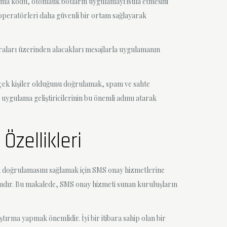
ma kodu, otomatik botların uygulamayı istila etmesini
 operatörleri daha güvenli bir ortam sağlayarak
araları üzerinden alacakları mesajlarla uygulamanın
rçek kişiler olduğunu doğrulamak, spam ve sahte
uygulama geliştiricilerinin bu önemli adımı atarak
zellikleri
k doğrulamasını sağlamak için SMS onay hizmetlerine
adımdır. Bu makalede, SMS onay hizmeti sunan kuruluşların
ştırma yapmak önemlidir. İyi bir itibara sahip olan bir