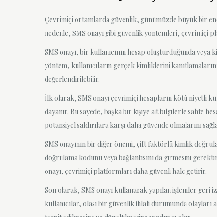
Çevrimiçi ortamlarda güvenlik, günümüzde büyük bir endişe 
nedenle, SMS onayı gibi güvenlik yöntemleri, çevrimiçi plat
SMS onayı, bir kullanıcının hesap oluşturduğunda veya ki
yöntem, kullanıcıların gerçek kimliklerini kanıtlamaların
değerlendirilebilir.
İlk olarak, SMS onayı çevrimiçi hesapların kötü niyetli ku
dayanır. Bu sayede, başka bir kişiye ait bilgilerle sahte h
potansiyel saldırılara karşı daha güvende olmalarını sağla
SMS onayının bir diğer önemi, çift faktörlü kimlik doğrula
doğrulama kodunu veya bağlantısını da girmesini gerektirir
onayı, çevrimiçi platformları daha güvenli hale getirir.
Son olarak, SMS onayı kullanarak yapılan işlemler geri izl
kullanıcılar, olası bir güvenlik ihlali durumunda olayları 