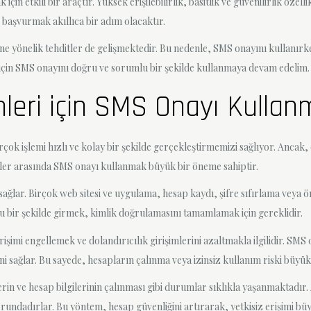
n etkili bir araçtır. Yüksek erişilebilirlik, basitlik ve güvenilirlik özelli
başvurmak akıllıca bir adım olacaktır.
ine yönelik tehditler de gelişmektedir. Bu nedenle, SMS onayını kullanır
çin SMS onayını doğru ve sorumlu bir şekilde kullanmaya devam edelim.
emleri için SMS Onayı Kulla
irçok işlemi hızlı ve kolay bir şekilde gerçekleştirmemizi sağlıyor. Ancak
mler arasında SMS onayı kullanmak büyük bir öneme sahiptir.
sağlar. Birçok web sitesi ve uygulama, hesap kaydı, şifre sıfırlama veya 
 bir şekilde girmek, kimlik doğrulamasını tamamlamak için gereklidir.
işimi engellemek ve dolandırıcılık girişimlerini azaltmakla ilgilidir. SM
ni sağlar. Bu sayede, hesapların çalınma veya izinsiz kullanım riski büyük
rin ve hesap bilgilerinin çalınması gibi durumlar sıklıkla yaşanmaktadır.
ndadırlar. Bu yöntem, hesap güvenliğini artırarak, yetkisiz erişimi büy