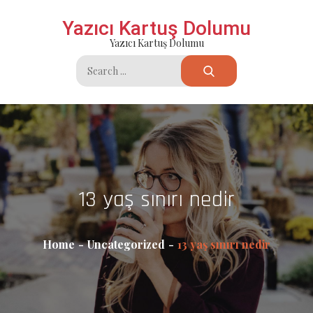
Skip
Yazıcı Kartuş Dolumu
to
Yazıcı Kartuş Dolumu
content
Search
for:
13 yaş sınırı nedir
Home
Uncategorized
13 yaş sınırı nedir