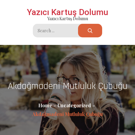
Skip
Yazıcı Kartuş Dolumu
to
Yazıcı Kartuş Dolumu
content
Search
for:
Akdağmadeni Mutluluk Çubuğu
Home
Uncategorized
Akdağmadeni Mutluluk Çubuğu