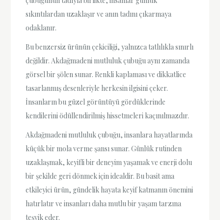
çubuğunun tadıyla birlikte, insanlar günlük
sıkıntılardan uzaklaşır ve anın tadını çıkarmaya
odaklanır.
Bu benzersiz ürünün çekiciliği, yalnızca tatlılıkla sınırlı
değildir. Akdağmadeni mutluluk çubuğu aynı zamanda
görsel bir şölen sunar. Renkli kaplaması ve dikkatlice
tasarlanmış desenleriyle herkesin ilgisini çeker.
İnsanların bu güzel görüntüyü gördüklerinde
kendilerini ödüllendirilmiş hissetmeleri kaçınılmazdır.
Akdağmadeni mutluluk çubuğu, insanlara hayatlarında
küçük bir mola verme şansı sunar. Günlük rutinden
uzaklaşmak, keyifli bir deneyim yaşamak ve enerji dolu
bir şekilde geri dönmek için idealdir. Bu basit ama
etkileyici ürün, gündelik hayata keyif katmanın önemini
hatırlatır ve insanları daha mutlu bir yaşam tarzına
teşvik eder.