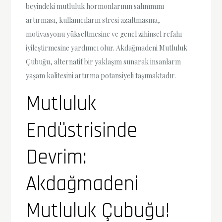
beyindeki mutluluk hormonlarının salınımını
artırması, kullanıcıların stresi azaltmasına,
motivasyonu yükseltmesine ve genel zihinsel refahı
iyileştirmesine yardımcı olur. Akdağmadeni Mutluluk
Çubuğu, alternatif bir yaklaşım sunarak insanların
yaşam kalitesini artırma potansiyeli taşımaktadır.
Mutluluk
Endüstrisinde
Devrim:
Akdağmadeni
Mutluluk Çubuğu!