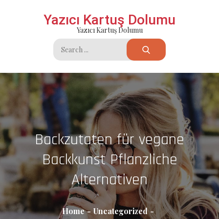
Skip
Yazıcı Kartuş Dolumu
to
Yazıcı Kartuş Dolumu
content
Search
for:
Backzutaten für vegane
Backkunst Pflanzliche
Alternativen
Home
Uncategorized