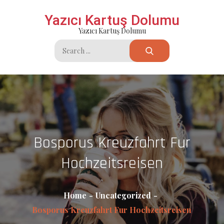
Skip
Yazıcı Kartuş Dolumu
to
Yazıcı Kartuş Dolumu
content
Search
for:
Bosporus Kreuzfahrt Fur
Hochzeitsreisen
Home
Uncategorized
Bosporus Kreuzfahrt Fur Hochzeitsreisen