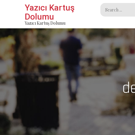
Skip
Yazıcı Kartuş
Search
to
Dolumu
for:
content
Yazıcı Kartuş Dolumu
de