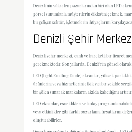
Denizli'nin yükselen pazarlarından biri olan LED ekran 
görsel sunumlarla müşterilerin dikkatini çekmek, marka
bu gelişen sektör, işletmelerin ihtiyaçlarını karşılay
Denizli Şehir Merkez
Denizli şehir merkezi, canlı ve hareketli bir ticaret m
gerekmektedir. Son yıllarda, Denizli'nin görsel olarak 
LED (Light Emitting Diode) ekranlar, yüksek parlaklı
ürünlerini veya hizmetlerini etkileyici bir şekilde ser
bir şölen sunarak markaların akılda kalıcılığını artırır
LED ekranlar, esneklikleri ve kolay programlanabilirli
veya etkinlikler gibi farklı pazarlama fırsatlarını değer
oluşturabilirler.
Denizli'nin yoğun trafiği göz önüne alındığında, LED e