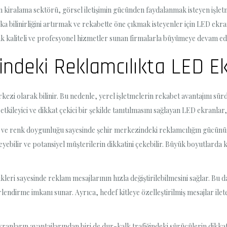
kiralama sektörü, görsel iletişimin gücünden faydalanmak isteyen işletmele
 bilinirliğini artırmak ve rekabette öne çıkmak isteyenler için LED ekran
acak kaliteli ve profesyonel hizmetler sunan firmalarla büyümeye devam ed
indeki Reklamcılıkta LED E
erkezi olarak bilinir. Bu nedenle, yerel işletmelerin rekabet avantajını s
etkileyici ve dikkat çekici bir şekilde tanıtılmasını sağlayan LED ekranlar
k ve renk doygunluğu sayesinde şehir merkezindeki reklamcılığın gücünü 
gileyebilir ve potansiyel müşterilerin dikkatini çekebilir. Büyük boyutlard
.
kleri sayesinde reklam mesajlarının hızla değiştirilebilmesini sağlar. Bu
lendirme imkanı sunar. Ayrıca, hedef kitleye özelleştirilmiş mesajlar ileteb
kranların avantajlarından biri de dur-kalk trafiğindeki sürücülerin dikkat