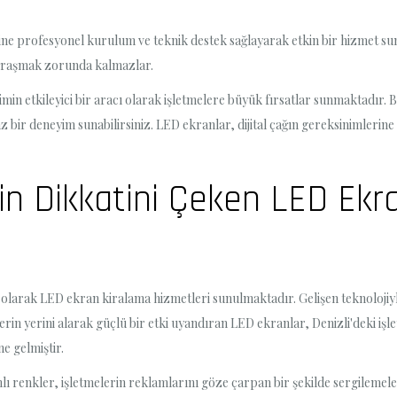
rine profesyonel kurulum ve teknik destek sağlayarak etkin bir hizmet su
uğraşmak zorunda kalmazlar.
imin etkileyici bir aracı olarak işletmelere büyük fırsatlar sunmaktadır.
maz bir deneyim sunabilirsiniz. LED ekranlar, dijital çağın gereksinimlerin
rin Dikkatini Çeken LED Ek
cı olarak LED ekran kiralama hizmetleri sunulmaktadır. Gelişen teknolojiy
erin yerini alarak güçlü bir etki uyandıran LED ekranlar, Denizli'deki işle
ne gelmiştir.
lı renkler, işletmelerin reklamlarını göze çarpan bir şekilde sergilemeler