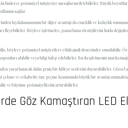
la binlerce potansiyel müşteriye mesajlarını iletebilirler. Büyük boyutlar
ullanım sağlar.
rinden faydalanmasının bir diğer avantajı da esneklik ve kolaylık sunmas
celleyebilirler. Böylece işletmeler, pazarlama stratejilerini hızla değiş
bilir, böylece potansiyel müşterilere etkileşimli deneyimler sunulabilir. 
kuponları alabilir veya bilgi talep edebilirler. Bu da işletmenin marka imaj
en yararlanarak daha geniş bir kitleye seslerini duyurabilirler. Görsel aç
kkat çekme ve rekabette öne geçme konusunda büyük bir avantaj sunmakta
abilir ve büyüme potansiyellerini artırabilirler.
klerde Göz Kamaştıran LED 