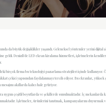
lanında da büyük değişiklikler yaşandı. Geleneksel yöntemler yerini dijital
aline geldi. Denizli'de LED ekran kiralama hizmetleri, işletmelerin kendile
r.
eki birçok firma bu teknolojiyi pazarlama stratejileri içinde kullanıyor. Öz
ikkat çekici yapısından faydalanmayı tercih ediyor. Bu ekranlar, yüksek 
mesajını akıllarda kalıcı hale getiriyor.
lara uygun çeşitli boyutlarda ve şekillerde sunulmaktadır. İç mekanlarda
maktadır. İşletmeler, ürünlerini tanıtmak, kampanyalarını duyurmak veya