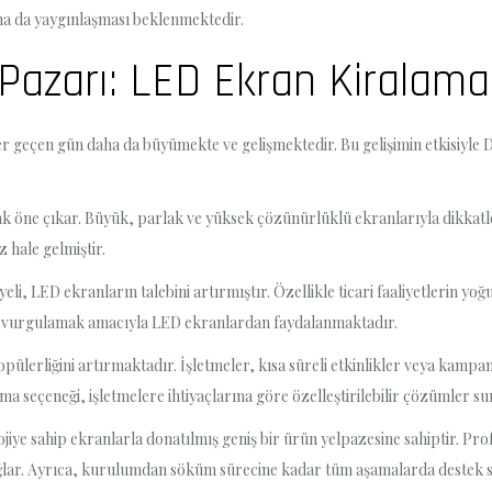
a da yaygınlaşması beklenmektedir.
n Pazarı: LED Ekran Kiralam
her geçen gün daha da büyümekte ve gelişmektedir. Bu gelişimin etkisiyle 
arak öne çıkar. Büyük, parlak ve yüksek çözünürlüklü ekranlarıyla dikkatl
 hale gelmiştir.
yeli, LED ekranların talebini artırmıştır. Özellikle ticari faaliyetlerin y
rak vurgulamak amacıyla LED ekranlardan faydalanmaktadır.
ülerliğini artırmaktadır. İşletmeler, kısa süreli etkinlikler veya kampa
ama seçeneği, işletmelere ihtiyaçlarına göre özelleştirilebilir çözümler su
ojiye sahip ekranlarla donatılmış geniş bir ürün yelpazesine sahiptir. Pr
lar. Ayrıca, kurulumdan söküm sürecine kadar tüm aşamalarda destek s