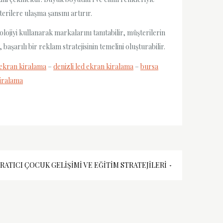
terilere ulaşma şansını artırır.
olojiyi kullanarak markalarını tanıtabilir, müşterilerin
aşarılı bir reklam stratejisinin temelini oluşturabilir.
 ekran kiralama
–
denizli led ekran kiralama
–
bursa
kiralama
RATICI ÇOCUK GELIŞIMI VE EĞITIM STRATEJILERI