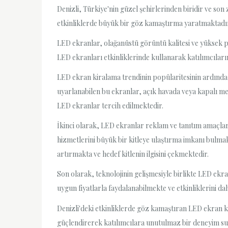
Denizli, Türkiye'nin güzel şehirlerinden biridir ve so
etkinliklerde büyük bir göz kamaştırma yaratmaktadı
LED ekranlar, olağanüstü görüntü kalitesi ve yüksek par
LED ekranları etkinliklerinde kullanarak katılımcılar
LED ekran kiralama trendinin popülaritesinin ardında fa
uyarlanabilen bu ekranlar, açık havada veya kapalı mek
LED ekranlar tercih edilmektedir.
İkinci olarak, LED ekranlar reklam ve tanıtım amaçlar
hizmetlerini büyük bir kitleye ulaştırma imkanı bulmakt
artırmakta ve hedef kitlenin ilgisini çekmektedir.
Son olarak, teknolojinin gelişmesiyle birlikte LED ekra
uygun fiyatlarla faydalanabilmekte ve etkinliklerini da
Denizli'deki etkinliklerde göz kamaştıran LED ekran ki
güçlendirerek katılımcılara unutulmaz bir deneyim sunm