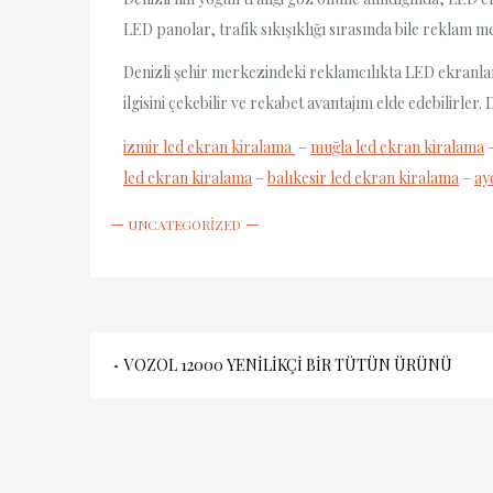
LED panolar, trafik sıkışıklığı sırasında bile reklam me
Denizli şehir merkezindeki reklamcılıkta LED ekranlar, g
ilgisini çekebilir ve rekabet avantajını elde edebilirle
izmir led ekran kiralama
–
muğla led ekran kiralama
led ekran kiralama
–
balıkesir led ekran kiralama
–
ay
UNCATEGORIZED
Yazı
VOZOL 12000 YENILIKÇI BIR TÜTÜN ÜRÜNÜ
gezinmesi