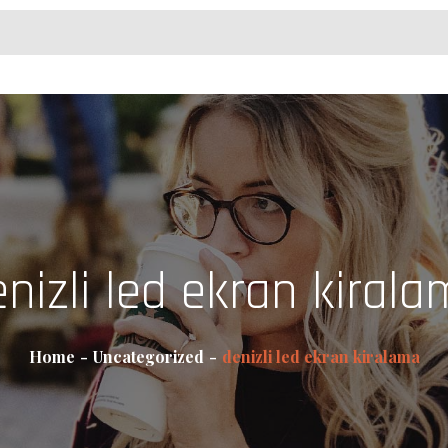
nizli led ekran kiral
Home
Uncategorized
denizli led ekran kiralama