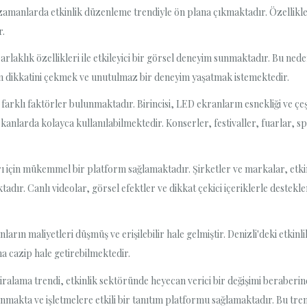
n zamanlarda etkinlik düzenleme trendiyle ön plana çıkmaktadır. Özellikl
r.
laklık özellikleri ile etkileyici bir görsel deneyim sunmaktadır. Bu neden
ın dikkatini çekmek ve unutulmaz bir deneyim yaşatmak istemektedir.
rklı faktörler bulunmaktadır. Birincisi, LED ekranların esnekliği ve çeşi
anlarda kolayca kullanılabilmektedir. Konserler, festivaller, fuarlar, sp
ı için mükemmel bir platform sağlamaktadır. Şirketler ve markalar, etki
adır. Canlı videolar, görsel efektler ve dikkat çekici içeriklerle destek
nların maliyetleri düşmüş ve erişilebilir hale gelmiştir. Denizli'deki etk
ha cazip hale getirebilmektedir.
ralama trendi, etkinlik sektöründe heyecan verici bir değişimi beraberind
akta ve işletmelere etkili bir tanıtım platformu sağlamaktadır. Bu trend, 