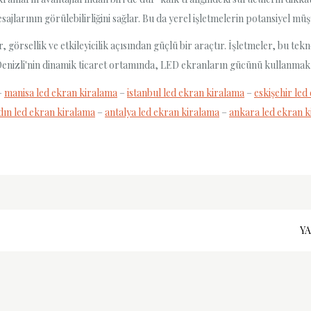
sajlarının görülebilirliğini sağlar. Bu da yerel işletmelerin potansiyel müş
örsellik ve etkileyicilik açısından güçlü bir araçtır. İşletmeler, bu tekn
r. Denizli'nin dinamik ticaret ortamında, LED ekranların gücünü kullanmak, b
–
manisa led ekran kiralama
–
istanbul led ekran kiralama
–
eskişehir led
dın led ekran kiralama
–
antalya led ekran kiralama
–
ankara led ekran 
YA