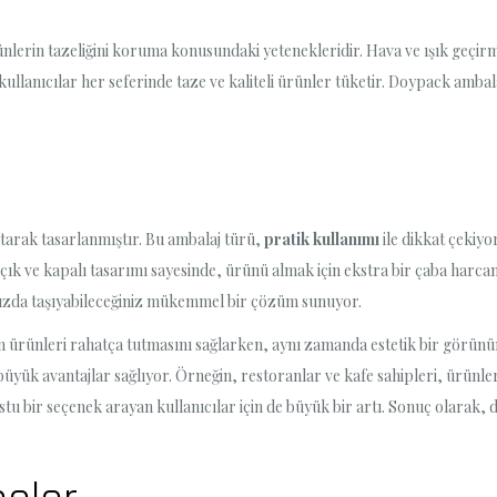
rünlerin tazeliğini koruma konusundaki yetenekleridir. Hava ve ışık geçi
kullanıcılar her seferinde taze ve kaliteli ürünler tüketir. Doypack ambal
tarak tasarlanmıştır. Bu ambalaj türü,
pratik kullanımı
ile dikkat çekiyo
ık ve kapalı tasarımı sayesinde, ürünü almak için ekstra bir çaba harca
nızda taşıyabileceğiniz mükemmel bir çözüm sunuyor.
n ürünleri rahatça tutmasını sağlarken, aynı zamanda estetik bir görünü
e büyük avantajlar sağlıyor. Örneğin, restoranlar ve kafe sahipleri, ürünl
 bir seçenek arayan kullanıcılar için de büyük bir artı. Sonuç olarak, 