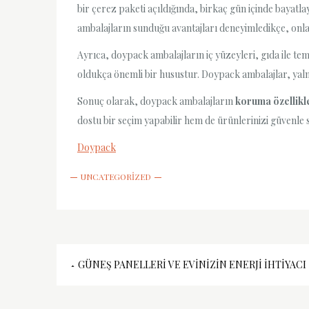
bir çerez paketi açıldığında, birkaç gün içinde bayatl
ambalajların sunduğu avantajları deneyimledikçe, onlar
Ayrıca, doypack ambalajların iç yüzeyleri, gıda ile te
oldukça önemli bir husustur. Doypack ambalajlar, yaln
Sonuç olarak, doypack ambalajların
koruma özellikl
dostu bir seçim yapabilir hem de ürünlerinizi güvenle s
Doypack
UNCATEGORIZED
Yazı
GÜNEŞ PANELLERI VE EVINIZIN ENERJI İHTIYACI