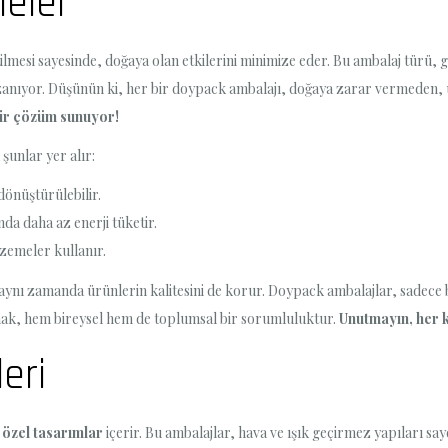
eler
esi sayesinde, doğaya olan etkilerini minimize eder. Bu ambalaj türü, 
azanıyor. Düşünün ki, her bir doypack ambalajı, doğaya zarar vermeden, 
bir çözüm sunuyor!
şunlar yer alır:
dönüştürülebilir.
nda daha az enerji tüketir.
zemeler kullanır.
n, aynı zamanda ürünlerin kalitesini de korur. Doypack ambalajlar, sadece
mak, hem bireysel hem de toplumsal bir sorumluluktur.
Unutmayın, her k
eri
n
özel tasarımlar
içerir. Bu ambalajlar, hava ve ışık geçirmez yapıları sa