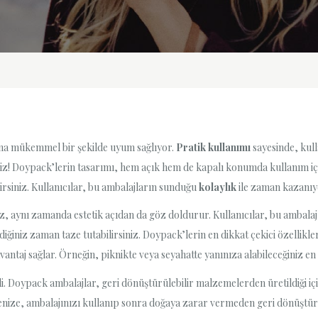
na mükemmel bir şekilde uyum sağlıyor.
Pratik kullanımı
sayesinde, kull
z! Doypack’lerin tasarımı, hem açık hem de kapalı konumda kullanım içi
irsiniz. Kullanıcılar, bu ambalajların sunduğu
kolaylık
ile zaman kazanıyor
aynı zamanda estetik açıdan da göz doldurur. Kullanıcılar, bu ambalajları
diğiniz zaman taze tutabilirsiniz. Doypack’lerin en dikkat çekici özellikle
avantaj sağlar. Örneğin, piknikte veya seyahatte yanınıza alabileceğiniz e
 Doypack ambalajlar, geri dönüştürülebilir malzemelerden üretildiği içi
nsenize, ambalajınızı kullanıp sonra doğaya zarar vermeden geri dönüştür