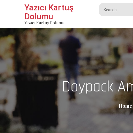
Skip
Yazıcı Kartuş
Search
to
Dolumu
for:
content
Yazıcı Kartuş Dolumu
Doypack Amb
Home