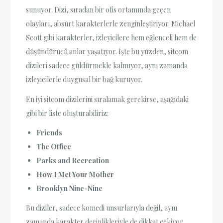
sunuyor. Dizi, sıradan bir ofis ortamında geçen
olayları, absürt karakterlerle zenginleştiriyor. Michael
Scott gibi karakterler, izleyicilere hem eğlenceli hem de
düşündürücü anlar yaşatıyor. İşte bu yüzden, sitcom
dizileri sadece güldürmekle kalmıyor, aynı zamanda
izleyicilerle duygusal bir bağ kuruyor.
En iyi sitcom dizilerini sıralamak gerekirse, aşağıdaki
gibi bir liste oluşturabiliriz:
Friends
The Office
Parks and Recreation
How I Met Your Mother
Brooklyn Nine-Nine
Bu diziler, sadece komedi unsurlarıyla değil, aynı
zamanda karakter derinlikleriyle de dikkat çekiyor.