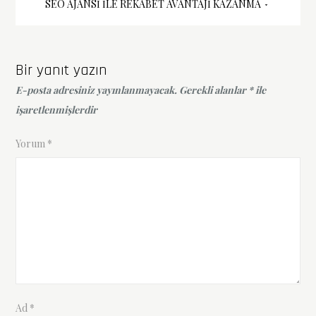
SEO AJANSI İLE REKABET AVANTAJI KAZANMA
gezinmesi
Bir yanıt yazın
E-posta adresiniz yayınlanmayacak.
Gerekli alanlar
*
ile
işaretlenmişlerdir
Yorum
*
Ad
*