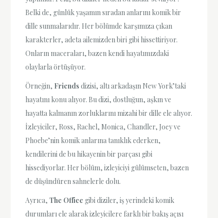
Belki de, günlük yaşamın sıradan anlarını komik bir
dille sunmalarıdır. Her bölümde karşımıza çıkan
karakterler, adeta ailemizden biri gibi hissettiriyor.
Onların maceraları, bazen kendi hayatımızdaki
olaylarla örtüşüyor.
Örneğin,
Friends
dizisi, altı arkadaşın New York’taki
hayatını konu alıyor. Bu dizi, dostluğun, aşkın ve
hayatta kalmanın zorluklarını mizahi bir dille ele alıyor.
İzleyiciler, Ross, Rachel, Monica, Chandler, Joey ve
Phoebe’nin komik anlarına tanıklık ederken,
kendilerini de bu hikayenin bir parçası gibi
hissediyorlar. Her bölüm, izleyiciyi gülümseten, bazen
de düşündüren sahnelerle dolu.
Ayrıca,
The Office
gibi diziler, iş yerindeki komik
durumları ele alarak izleyicilere farklı bir bakış açısı