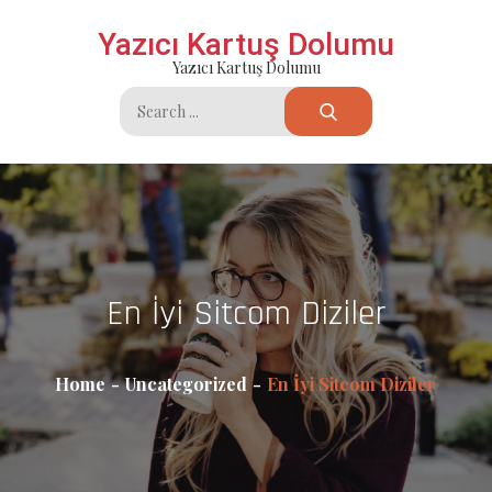
Skip
Yazıcı Kartuş Dolumu
to
Yazıcı Kartuş Dolumu
content
Search
for:
En İyi Sitcom Diziler
Home
Uncategorized
En İyi Sitcom Diziler