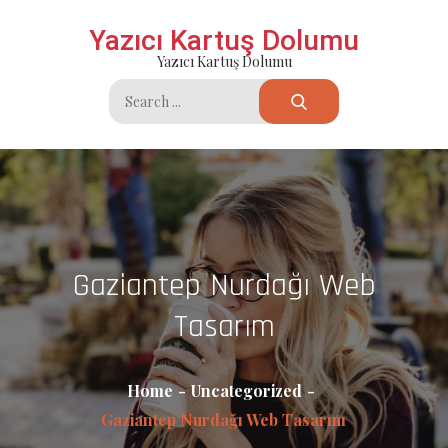
Skip
Yazıcı Kartuş Dolumu
to
Yazıcı Kartuş Dolumu
content
Search
for:
Gaziantep Nurdağı Web
Tasarım
Home
Uncategorized
Gaziantep Nurdağı Web Tasarım