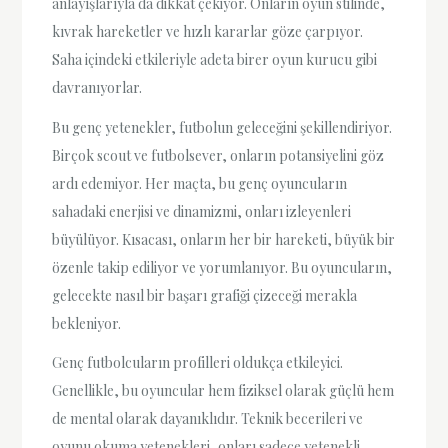
anlayışlarıyla da dikkat çekiyor. Onların oyun stilinde,
kıvrak hareketler ve hızlı kararlar göze çarpıyor.
Saha içindeki etkileriyle adeta birer oyun kurucu gibi
davranıyorlar.
Bu genç yetenekler, futbolun geleceğini şekillendiriyor.
Birçok scout ve futbolsever, onların potansiyelini göz
ardı edemiyor. Her maçta, bu genç oyuncuların
sahadaki enerjisi ve dinamizmi, onları izleyenleri
büyülüyor. Kısacası, onların her bir hareketi, büyük bir
özenle takip ediliyor ve yorumlanıyor. Bu oyuncuların,
gelecekte nasıl bir başarı grafiği çizeceği merakla
bekleniyor.
Genç futbolcuların profilleri oldukça etkileyici.
Genellikle, bu oyuncular hem fiziksel olarak güçlü hem
de mental olarak dayanıklıdır. Teknik becerileri ve
oyunu okuma yetenekleri, onları sadece yetenekli