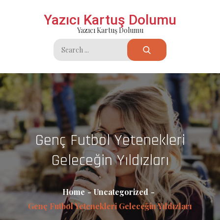
Skip
Yazıcı Kartuş Dolumu
to
Yazıcı Kartuş Dolumu
content
Search
for:
Genç Futbol Yetenekleri
Geleceğin Yıldızları
Home
Uncategorized
Genç Futbol Yetenekleri Geleceğin Yıldızları