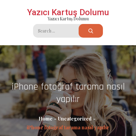
Skip
Yazıcı Kartuş Dolumu
to
Yazıcı Kartuş Dolumu
content
Search
for:
iPhone fotoğraf tarama nasıl
yapılır
Home
Uncategorized
iPhone fotoğraf tarama nasıl yapılır