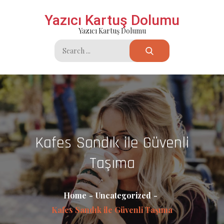
Skip
Yazıcı Kartuş Dolumu
to
Yazıcı Kartuş Dolumu
content
Search
for:
Kafes Sandık ile Güvenli
Taşıma
Home
Uncategorized
Kafes Sandık ile Güvenli Taşıma