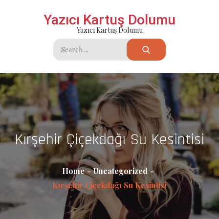
Skip
Yazıcı Kartuş Dolumu
to
Yazıcı Kartuş Dolumu
content
Search
for:
Kırşehir Çiçekdağı Su Kesintisi
Home
Uncategorized
Kırşehir Çiçekdağı Su Kesintisi