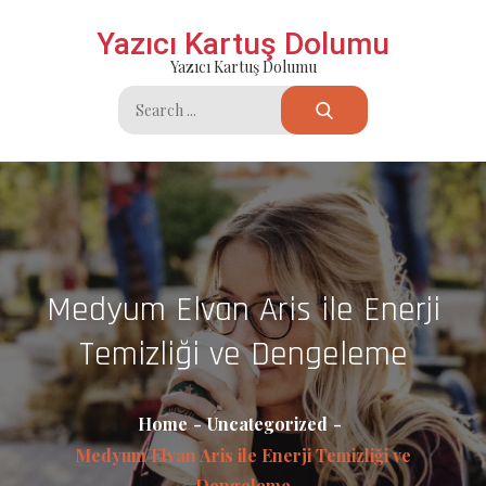
Skip
Yazıcı Kartuş Dolumu
to
Yazıcı Kartuş Dolumu
content
Search
for:
Medyum Elvan Aris ile Enerji
Temizliği ve Dengeleme
Home
Uncategorized
Medyum Elvan Aris ile Enerji Temizliği ve
Dengeleme