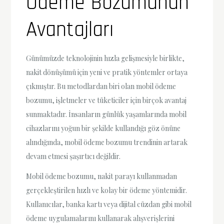
Ödeme Bozumunun
Avantajları
Günümüzde teknolojinin hızla gelişmesiyle birlikte,
nakit dönüşümü için yeni ve pratik yöntemler ortaya
çıkmıştır. Bu metodlardan biri olan mobil ödeme
bozumu, işletmeler ve tüketiciler için birçok avantaj
sunmaktadır. İnsanların günlük yaşamlarında mobil
cihazlarını yoğun bir şekilde kullandığı göz önüne
alındığında, mobil ödeme bozumu trendinin artarak
devam etmesi şaşırtıcı değildir.
Mobil ödeme bozumu, nakit parayı kullanmadan
gerçekleştirilen hızlı ve kolay bir ödeme yöntemidir.
Kullanıcılar, banka kartı veya dijital cüzdan gibi mobil
ödeme uygulamalarını kullanarak alışverişlerini