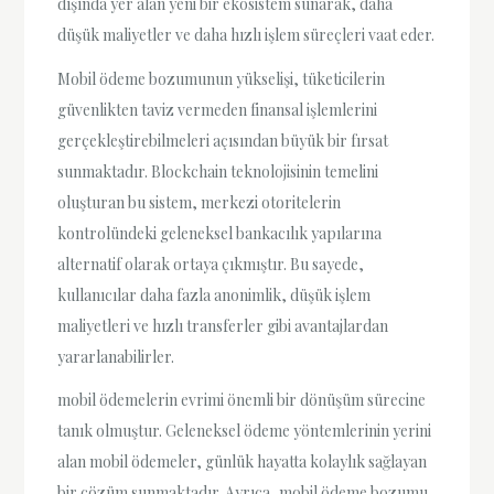
dışında yer alan yeni bir ekosistem sunarak, daha
düşük maliyetler ve daha hızlı işlem süreçleri vaat eder.
Mobil ödeme bozumunun yükselişi, tüketicilerin
güvenlikten taviz vermeden finansal işlemlerini
gerçekleştirebilmeleri açısından büyük bir fırsat
sunmaktadır. Blockchain teknolojisinin temelini
oluşturan bu sistem, merkezi otoritelerin
kontrolündeki geleneksel bankacılık yapılarına
alternatif olarak ortaya çıkmıştır. Bu sayede,
kullanıcılar daha fazla anonimlik, düşük işlem
maliyetleri ve hızlı transferler gibi avantajlardan
yararlanabilirler.
mobil ödemelerin evrimi önemli bir dönüşüm sürecine
tanık olmuştur. Geleneksel ödeme yöntemlerinin yerini
alan mobil ödemeler, günlük hayatta kolaylık sağlayan
bir çözüm sunmaktadır. Ayrıca, mobil ödeme bozumu