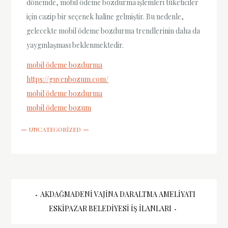
dönemde, mobil ödeme bozdurma işlemleri tüketiciler
için cazip bir seçenek haline gelmiştir. Bu nedenle,
gelecekte mobil ödeme bozdurma trendlerinin daha da
yaygınlaşması beklenmektedir.
mobil ödeme bozdurma
https://guvenbozum.com/
mobil ödeme bozdurma
mobil ödeme bozum
UNCATEGORIZED
Yazı
AKDAĞMADENI VAJINA DARALTMA AMELIYATI
ESKIPAZAR BELEDIYESI İŞ İLANLARI