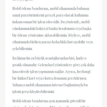
Mobil ödeme bozdurma, mobil cihazınızda bulunan
sanal para birimlerini gerçek para olarak kullanma
imkanı sunan bir işlem sürecidir. Bu yöntemle, mobil
cüzdanınızdaki bakiyeyi banka hesabınıza veya başka
bir ödeme yöntemine aktarabilirsiniz. Böylece, mobil
cihazınızda biriken parayı kolaylıkla harcayabilir veya
çekebilirsiniz.
Bu hizmetin en büyük avantajlarından biri, hızlı ve
pratik olmasıdır. Geleneksel yöntemlere göre çok daha
kısa sürede işlem yapmanızı sağlar. Ayrıca, herhangi
bir fiziksel kart veya ekstra donanım gerektirmez.
Yalnızca mobil cihazınızın internet bağlantısıyla bu
işlemi gerçekleştirebilirsiniz.
Mobil ödeme bozdurma aynı zamanda güvenli bir