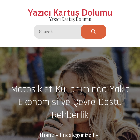
Skip
Yazıcı Kartuş Dolumu
to
Yazıcı Kartuş Dolumu
content
Search
for:
Motosiklet Kullanımında Yakıt
Ekonomisi ve Çevre Dostu
Rehberlik
Home
Uncategorized