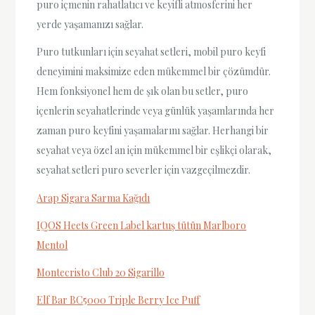
puro içmenin rahatlatıcı ve keyifli atmosferini her
yerde yaşamanızı sağlar.
Puro tutkunları için seyahat setleri, mobil puro keyfi
deneyimini maksimize eden mükemmel bir çözümdür.
Hem fonksiyonel hem de şık olan bu setler, puro
içenlerin seyahatlerinde veya günlük yaşamlarında her
zaman puro keyfini yaşamalarını sağlar. Herhangi bir
seyahat veya özel an için mükemmel bir eşlikçi olarak,
seyahat setleri puro severler için vazgeçilmezdir.
Arap Sigara Sarma Kağıdı
IQOS Heets Green Label kartuş tütün Marlboro
Mentol
Montecristo Club 20 Sigarillo
Elf Bar BC5000 Triple Berry Ice Puff