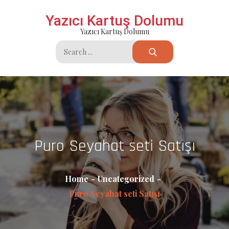
Skip
Yazıcı Kartuş Dolumu
to
Yazıcı Kartuş Dolumu
content
Search
for:
Puro Seyahat seti Satışı
Home
Uncategorized
Puro Seyahat seti Satışı