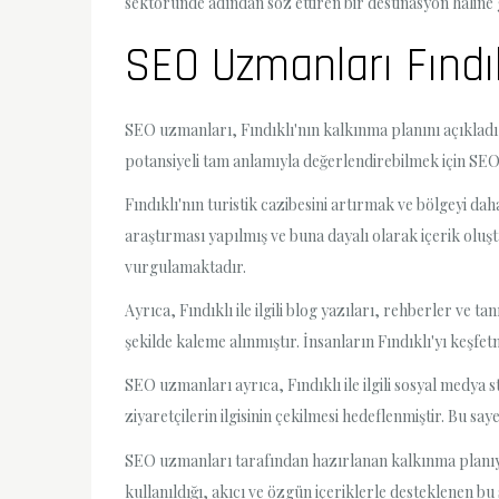
sektöründe adından söz ettiren bir destinasyon haline
SEO Uzmanları Fındıkl
SEO uzmanları, Fındıklı'nın kalkınma planını açıkladı v
potansiyeli tam anlamıyla değerlendirebilmek için SEO
Fındıklı'nın turistik cazibesini artırmak ve bölgeyi daha
araştırması yapılmış ve buna dayalı olarak içerik oluştu
vurgulamaktadır.
Ayrıca, Fındıklı ile ilgili blog yazıları, rehberler ve tan
şekilde kaleme alınmıştır. İnsanların Fındıklı'yı keşfetm
SEO uzmanları ayrıca, Fındıklı ile ilgili sosyal medya s
ziyaretçilerin ilgisinin çekilmesi hedeflenmiştir. Bu s
SEO uzmanları tarafından hazırlanan kalkınma planıyla
kullanıldığı, akıcı ve özgün içeriklerle desteklenen b