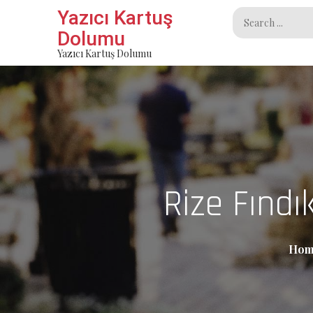
Skip
Yazıcı Kartuş
Search
to
Dolumu
for:
content
Yazıcı Kartuş Dolumu
Rize Fınd
Hom