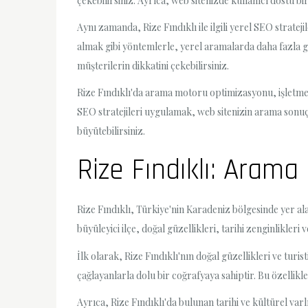
çekebilirsiniz. Ayrıca, web sitenizde kullanıcı dostu bir
Aynı zamanda, Rize Fındıklı ile ilgili yerel SEO strat
almak gibi yöntemlerle, yerel aramalarda daha fazla gör
müşterilerin dikkatini çekebilirsiniz.
Rize Fındıklı'da arama motoru optimizasyonu, işletmele
SEO stratejileri uygulamak, web sitenizin arama sonuçla
büyütebilirsiniz.
Rize Fındıklı: Aram
Rize Fındıklı, Türkiye'nin Karadeniz bölgesinde yer a
büyüleyici ilçe, doğal güzellikleri, tarihi zenginlikler
İlk olarak, Rize Fındıklı'nın doğal güzellikleri ve turi
çağlayanlarla dolu bir coğrafyaya sahiptir. Bu özellik
Ayrıca, Rize Fındıklı'da bulunan tarihi ve kültürel varl