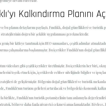
 gelmeye devam edecektir.
ı’yı Kalkındırma Planını Açı
e bu planın detaylarını paylaştı. Fındıklı, doğal güzellikleri ve turistik 
 stratejilerinin doğru bir şekilde uygulanması gerekmektedir.
 geniş bir kitleye tanıtmak için SEO uzmanları, çeşitli adımlar atmaktadır. 
rma çalışmalarına başlanmıştır. Bu içerikler Fındıklı'nın doğal güzellikler
ıtım videoları gibi çeşitli içerikler üretilmiştir. Bu içeriklerin her biri, ok
elerini teşvik etmek için, içeriklerde rehber niteliğinde bilgiler ve ipuçlar
tratejileri de geliştirmiştir. Bölgenin doğal güzellikleri ve turistik meka
ayede, Fındıklı'nın turizm gelirleri artırılacak ve bölgedeki ekonomik kalk
 birlikte, Fındıklı'nın turistik potansiyelinin tam anlamıyla değerlendi
u strateji, bölgeye daha fazla ziyaretçi çekmeyi amaçlamaktadır. Böylece