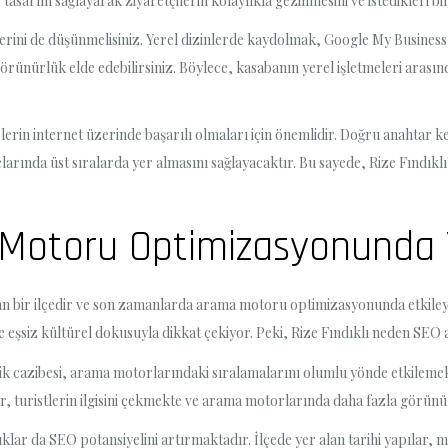
 tasarım sağlayarak ziyaretçilerin kolaylıkla gezinmesini ve istedikleri bil
ejilerini de düşünmelisiniz. Yerel dizinlerde kaydolmak, Google My Busine
ünürlük elde edebilirsiniz. Böylece, kasabanın yerel işletmeleri arasında
rin internet üzerinde başarılı olmaları için önemlidir. Doğru anahtar ke
rında üst sıralarda yer almasını sağlayacaktır. Bu sayede, Rize Fındıklı'
a Motoru Optimizasyonunda Y
lan bir ilçedir ve son zamanlarda arama motoru optimizasyonunda etkiley
i ve eşsiz kültürel dokusuyla dikkat çekiyor. Peki, Rize Fındıklı neden SEO 
stik cazibesi, arama motorlarındaki sıralamalarını olumlu yönde etkilemekt
ler, turistlerin ilgisini çekmekte ve arama motorlarında daha fazla görün
ıklar da SEO potansiyelini artırmaktadır. İlçede yer alan tarihi yapılar, m