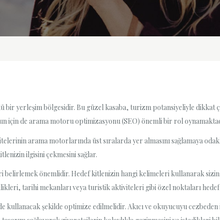
ünlü bir yerleşim bölgesidir. Bu güzel kasaba, turizm potansiyeliyle dikk
nun için de arama motoru optimizasyonu (SEO) önemli bir rol oynamaktad
itelerinin arama motorlarında üst sıralarda yer almasını sağlamaya odaklan
enizin ilgisini çekmesini sağlar.
leri belirlemek önemlidir. Hedef kitlenizin hangi kelimeleri kullanarak sizi
ikleri, tarihi mekanları veya turistik aktiviteleri gibi özel noktaları hede
lde kullanacak şekilde optimize edilmelidir. Akıcı ve okuyucuyu cezbeden iç