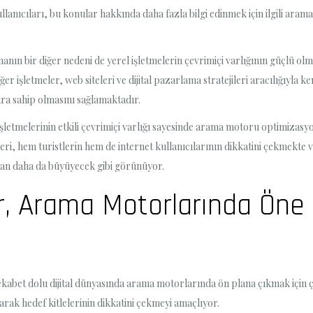
lanıcıları, bu konular hakkında daha fazla bilgi edinmek için ilgili aram
ın bir diğer nedeni de yerel işletmelerin çevrimiçi varlığının güçlü olma
diğer işletmeler, web siteleri ve dijital pazarlama stratejileri aracılığıyla
ra sahip olmasını sağlamaktadır.
l işletmelerinin etkili çevrimiçi varlığı sayesinde arama motoru optimizas
iteleri, hem turistlerin hem de internet kullanıcılarının dikkatini çekmekt
ndan daha da büyüyecek gibi görünüyor.
ler, Arama Motorlarında Öne
kabet dolu dijital dünyasında arama motorlarında ön plana çıkmak için çeş
arak hedef kitlelerinin dikkatini çekmeyi amaçlıyor.