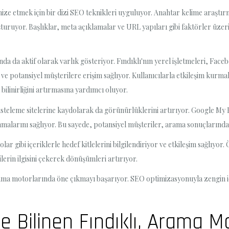
timize etmek için bir dizi SEO teknikleri uyguluyor. Anahtar kelime araştı
oluşturuyor. Başlıklar, meta açıklamalar ve URL yapıları gibi faktörler 
da da aktif olarak varlık gösteriyor. Fındıklı'nın yerel işletmeleri, Fac
ve potansiyel müşterilere erişim sağlıyor. Kullanıcılarla etkileşim kur
bilinirliğini artırmasına yardımcı oluyor.
 listeleme sitelerine kaydolarak da görünürlüklerini artırıyor. Google My 
 sunmalarını sağlıyor. Bu sayede, potansiyel müşteriler, arama sonuçlarında
lar gibi içeriklerle hedef kitlelerini bilgilendiriyor ve etkileşim sağlıyo
lerin ilgisini çekerek dönüşümleri artırıyor.
 arama motorlarında öne çıkmayı başarıyor. SEO optimizasyonuyla zengin i
le Bilinen Fındıklı, Arama M