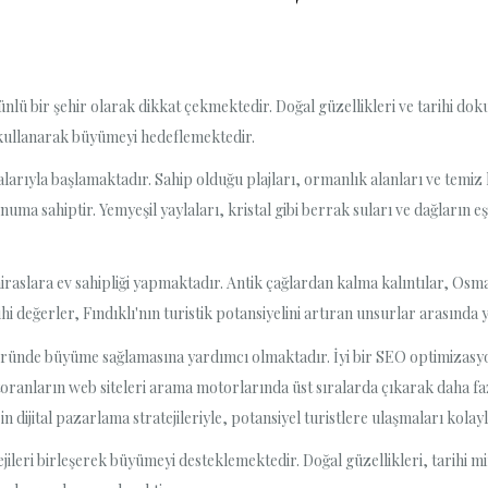
e ünlü bir şehir olarak dikkat çekmektedir. Doğal güzellikleri ve tarihi d
 kullanarak büyümeyi hedeflemektedir.
arıyla başlamaktadır. Sahip olduğu plajları, ormanlık alanları ve temiz h
konuma sahiptir. Yemyeşil yaylaları, kristal gibi berrak suları ve dağların 
l miraslara ev sahipliği yapmaktadır. Antik çağlardan kalma kalıntılar, Os
hi değerler, Fındıklı'nın turistik potansiyelini artıran unsurlar arasında 
öründe büyüme sağlamasına yardımcı olmaktadır. İyi bir SEO optimizasyonu
toranların web siteleri arama motorlarında üst sıralarda çıkarak daha fazla 
n dijital pazarlama stratejileriyle, potansiyel turistlere ulaşmaları kolayl
jileri birleşerek büyümeyi desteklemektedir. Doğal güzellikleri, tarihi mi