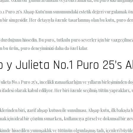
ğlar. Uzun bir günün ardından veya özel anlarda, bu puro sizi dinginliğe 
No.1 Puro 25's Ahşap Kutu'nun sunumundaki estetik değeri vurgulamak öne
bir simgesidir. Her detayıyla özenle tasarlanmış olan bu kutu, puro deney
 durduğunu hissedin. Bu puro, tutkulu puro severler için bir vazgeçilme
an bu ürün, puro deneyiminizi daha da özel kılar.
o y Julieta No.1 Puro 25’s
lieta No.1 Puro 25's, incelikli zanaatkarlığın ve yılların birleşiminden d
ifadesi olarak kabul ediliyor. Her biri özenle seçilmiş tütün yaprakları, 
iklerinden biri, zarif ahşap kutusu ile sunulması. Ahşap kutu, ilk bakışta b
rumak için ideal bir çözüm sunarken, kullanıcıya görsel ve dokunsal bir ze
 çekimde hissedilen yumuşaklık ve tütünün olgunlaşmış tadı, içenleri büyül