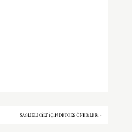
SAĞLIKLI CILT İÇIN DETOKS ÖNERILERI