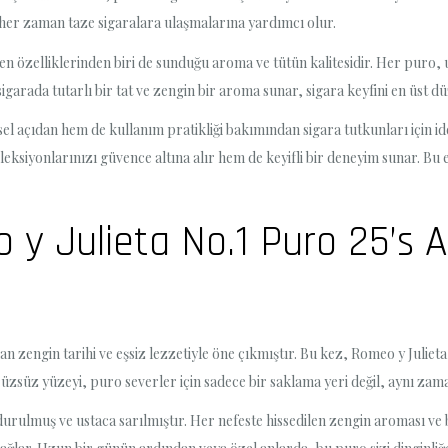
 her zaman taze sigaralara ulaşmalarına yardımcı olur.
en özelliklerinden biri de sunduğu aroma ve tütün kalitesidir. Her puro, 
 sigarada tutarlı bir tat ve zengin bir aroma sunar, sigara keyfini en üst d
l açıdan hem de kullanım pratikliği bakımından sigara tutkunları için ide
leksiyonlarınızı güvence altına alır hem de keyifli bir deneyim sunar. B
 y Julieta No.1 Puro 25’s A
n zengin tarihi ve eşsiz lezzetiyle öne çıkmıştır. Bu kez, Romeo y Juliet
zsüz yüzeyi, puro severler için sadece bir saklama yeri değil, aynı zaman
durulmuş ve ustaca sarılmıştır. Her nefeste hissedilen zengin aroması ve