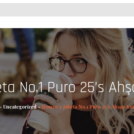
ta No.1 Puro 25’s Ahş
Uncategorized
Romeo y Julieta No.1 Puro 25’s Ahşap Kut