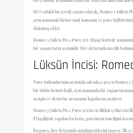
bir çekimde kendinizi başka bir dünyada hissetmenizi sa
SEO odaklı bir içerik yazarı olarak, Romeo y Julieta 
aynı zamanda birinci sınıf zanaatın ve puro kültürünün 
dokunuş ekler.
Romeo y Julieta No.1 Puro 25's Ahşap Kutu ile zamanın
bir yaşam tarzı seçimidir. Her detayında incelik bulun
Lüksün İncisi: Rome
Puro tutkunlarının arasında adı sıkça geçen Romeo y Ju
bir tütün ürünü değil, aynı zamanda bir yaşam tarzının 
zengin ve derin bir aromanın kapılarını aralıyor.
Romeo y Julieta No.1 Puro 25's'in en dikkat çekici özell
El işçiliği ile yapılan bu kutu, puroların tazeliğini ko
Bu puro, her detayında ustalığın izlerini taşıyor. İlk