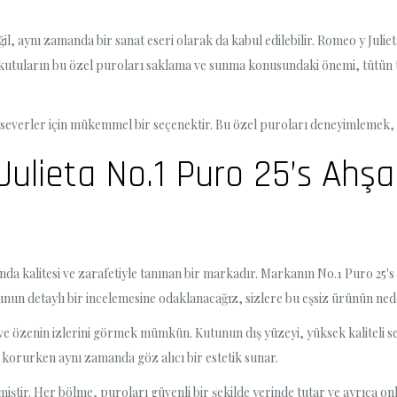
il, aynı zamanda bir sanat eseri olarak da kabul edilebilir. Romeo y Juliet
p kutuların bu özel puroları saklama ve sunma konusundaki önemi, tütün t
 severler için mükemmel bir seçenektir. Bu özel puroları deneyimlemek, tü
ulieta No.1 Puro 25’s Ahşa
nda kalitesi ve zarafetiyle tanınan bir markadır. Markanın No.1 Puro 25's
nun detaylı bir incelemesine odaklanacağız, sizlere bu eşsiz ürünün nede
e özenin izlerini görmek mümkün. Kutunun dış yüzeyi, yüksek kaliteli sed
ı korurken aynı zamanda göz alıcı bir estetik sunar.
nmiştir. Her bölme, puroları güvenli bir şekilde yerinde tutar ve ayrıca