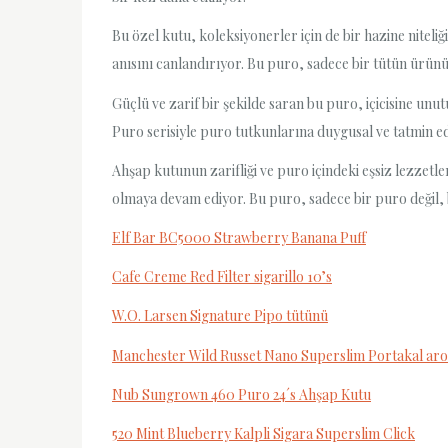
Bu özel kutu, koleksiyonerler için de bir hazine niteli
anısını canlandırıyor. Bu puro, sadece bir tütün ürünü 
Güçlü ve zarif bir şekilde saran bu puro, içicisine unu
Puro serisiyle puro tutkunlarına duygusal ve tatmin e
Ahşap kutunun zarifliği ve puro içindeki eşsiz lezzetl
olmaya devam ediyor. Bu puro, sadece bir puro değil, 
Elf Bar BC5000 Strawberry Banana Puff
Cafe Creme Red Filter sigarillo 10’s
W.O. Larsen Signature Pipo tütünü
Manchester Wild Russet Nano Superslim Portakal ar
Nub Sungrown 460 Puro 24´s Ahşap Kutu
520 Mint Blueberry Kalpli Sigara Superslim Click