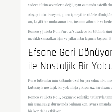
sadece tütün sevenlerin değil, aynı zamanda estetik du
Ahşap kutu deneyimi, puro içmeyi bir ritüele dönüştürü
an, keyifli bir mola sunarken, insanın zihninde ve bede
Romeo y Julieta No.1 Puro 25's, sadece bir tütün ürün
incelikli zanaatkarlığın ve yılların birleşimini taşıy
Efsane Geri Dönüyor
ile Nostaljik Bir Yolc
Puro tutkunlarının kalbinde özel bir yer edinen Romeo 
kutusuyla nostaljik bir yolculuğa çıkıyoruz. Bu efsanevi
Romeo y Julieta No.1, özgün ve sofistike tatlarıyla t
mirasına saygı duruşunda bulunurken, aynı zamanda mod
bir kez daha etkiliyor.