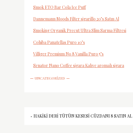
Smok ETO Bar Cola Ice Puff
Dannemann Moods Filter sigarillo 20’s Satın Al
Smoking Organik Precut Ultra Slim Sarma Filtresi
Cohiba Panatellas Puro 10’s
Villiger Premium No 8 Vanilla Puro 5’s
Senator Nano Coffee sigara Kahve aromalı sigara
UNCATEGORIZED
Yazı
HAKIKI DERI TÜTÜN KESESI CÜZDANI 8 SATIN AL