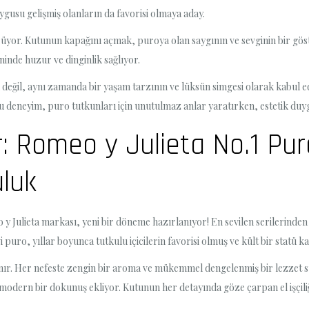
ygusu gelişmiş olanların da favorisi olmaya aday.
yor. Kutunun kapağını açmak, puroya olan saygının ve sevginin bir göster
ninde huzur ve dinginlik sağlıyor.
ü değil, aynı zamanda bir yaşam tarzının ve lüksün simgesi olarak kabul
or. Bu deneyim, puro tutkunları için unutulmaz anlar yaratırken, estetik 
: Romeo y Julieta No.1 Pu
uluk
y Julieta markası, yeni bir döneme hazırlanıyor! En sevilen serilerinden
 puro, yıllar boyunca tutkulu içicilerin favorisi olmuş ve kült bir statü k
anınır. Her nefeste zengin bir aroma ve mükemmel dengelenmiş bir lezzet
ern bir dokunuş ekliyor. Kutunun her detayında göze çarpan el işçiliği, 