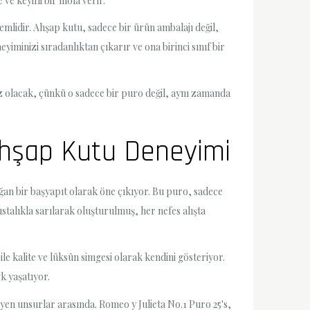
ve keyifli bir mola verir.
mlidir. Ahşap kutu, sadece bir ürün ambalajı değil,
iminizi sıradanlıktan çıkarır ve ona birinci sınıf bir
z olacak, çünkü o sadece bir puro değil, aynı zamanda
 Ahşap Kutu Deneyimi
oğan bir başyapıt olarak öne çıkıyor. Bu puro, sadece
ustalıkla sarılarak oluşturulmuş, her nefes alışta
ile kalite ve lüksün simgesi olarak kendini gösteriyor.
vk yaşatıyor.
eyen unsurlar arasında. Romeo y Julieta No.1 Puro 25's,