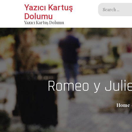
Skip
Yazıcı Kartuş
Search
to
Dolumu
for:
content
Yazıcı Kartuş Dolumu
Romeo y Julie
Home