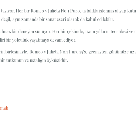
ği taşıyor. Her bir Romeo y Julieta No.1 Puro, ustalıkla işlenmiş ahşap ku
değil, aynı zamanda bir sanat eseri olarak da kabul edilebilir.
tulmaz bir deneyim sunuyor. Her bir çekimde, uzun yılların tecrübesi ve us
dici bir yolculuk yaşatmaya devam ediyor.
erin birleşimiyle, Romeo y Julieta No.1 Puro 25's, geçmişten günümüze uza
bir tutkunun ve ustalığın öyküsüdür.
omalı