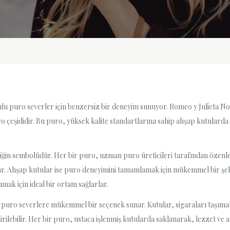
lu puro severler için benzersiz bir deneyim sunuyor. Romeo y Julieta No.1
o çeşididir. Bu puro, yüksek kalite standartlarına sahip ahşap kutularda
iğin sembolüdür. Her bir puro, uzman puro üreticileri tarafından özenle 
unar. Ahşap kutular ise puro deneyimini tamamlamak için mükemmel bir şek
ak için ideal bir ortam sağlarlar.
, puro severlere mükemmel bir seçenek sunar. Kutular, sigaraları taşım
rilebilir. Her bir puro, ustaca işlenmiş kutularda saklanarak, lezzet ve