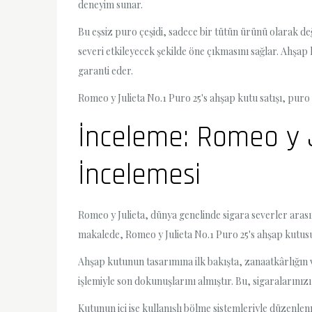
deneyim sunar.
Bu eşsiz puro çeşidi, sadece bir tütün ürünü olarak değ
severi etkileyecek şekilde öne çıkmasını sağlar. Ahşa
garanti eder.
Romeo y Julieta No.1 Puro 25's ahşap kutu satışı, puro
İnceleme: Romeo y J
İncelemesi
Romeo y Julieta, dünya genelinde sigara severler arası
makalede, Romeo y Julieta No.1 Puro 25's ahşap kutusu
Ahşap kutunun tasarımına ilk bakışta, zanaatkârlığın v
işlemiyle son dokunuşlarını almıştır. Bu, sigaralarınız
Kutunun içi ise kullanışlı bölme sistemleriyle düzenle