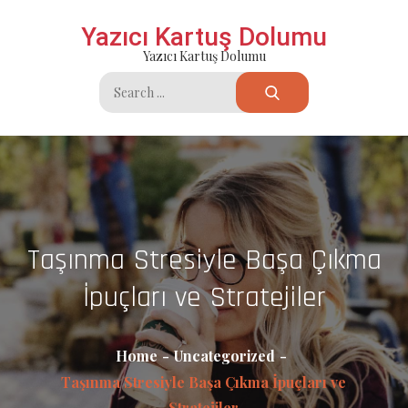
Skip
Yazıcı Kartuş Dolumu
to
Yazıcı Kartuş Dolumu
content
Search
for:
Taşınma Stresiyle Başa Çıkma
İpuçları ve Stratejiler
Home
Uncategorized
Taşınma Stresiyle Başa Çıkma İpuçları ve
Stratejiler