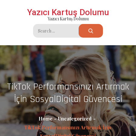
Skip
Yazıcı Kartuş Dolumu
to
Yazıcı Kartuş Dolumu
content
Search
for:
TikTok Performansınızı Artırmak
İçin SosyalDigital Güvencesi
Home
Uncategorized
TikTok Performansınızı Artırmak İçin
SosyalDigital Güvencesi