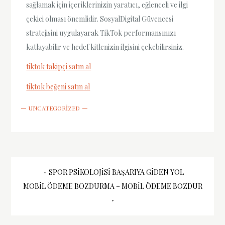
sağlamak için içeriklerinizin yaratıcı, eğlenceli ve ilgi
çekici olması önemlidir. SosyalDigital Güvencesi
stratejisini uygulayarak TikTok performansınızı
katlayabilir ve hedef kitlenizin ilgisini çekebilirsiniz.
tiktok takipçi satın al
tiktok beğeni satın al
UNCATEGORIZED
Yazı
SPOR PSIKOLOJISI BAŞARIYA GIDEN YOL
MOBIL ÖDEME BOZDURMA – MOBIL ÖDEME BOZDUR
gezinmesi