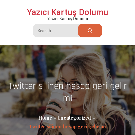
Skip
Yazıcı Kartuş Dolumu
to
Yazıcı Kartuş Dolumu
content
Search
for:
Twitter silinen hesap geri gelir
mi
Home
Uncategorized
Twitter silinen hesap geri gelir mi