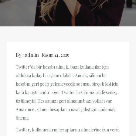
By :
admin
Kasım 14, 2025
Twitter’da bir hesabı silmek, bazı kullanıcılar için
oldukça kolay bir işlem olabilir. Ancak, silinen bir
hesabın geri gelip gelemeyeceği sorusu, birçok kişi için
kafa karıştırıcıdır. Eğer Twitter hesabınızı sildiyseniz,
üzülmeyin! Hesabınızı geri almanın bazı yolları var.
Ama önce, silinen hesapların nasıl çalıştığını anlamak
önemli.
Twitter, kullanıcıların hesaplarını silmelerine izin verir.