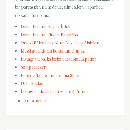
bir parçasıdır. Bu nedenle, silme işlemi yaparken
dikkatli olmalısınız.
Dolandırıldım Havale İptali
Dolandırıldım Elimde Belge Yok
Yanlış IBANa Para Attım Nasıl Geri Alabilirim
Mesaj atan kişinin konumunu bulma
Instagram başka birinin hesabını kapatma
Sinop Hacker
Fotoğraftan Konum Bulma Sitesi
Urfa Hacker
İnstagramda mail adresi görünür mu
UNCATEGORIZED