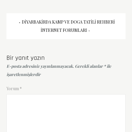
Yazı
DIYARBAKIRDA KAMP VE DOGA TATILI REHBERI
INTERNET FORUMLARI
gezinmesi
Bir yanıt yazın
E-posta adresiniz yayınlanmayacak.
Gerekli alanlar
*
ile
işaretlenmişlerdir
Yorum
*