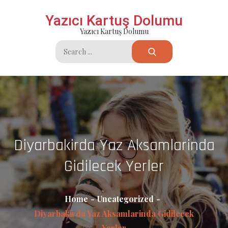
Skip
Yazıcı Kartuş Dolumu
to
Yazıcı Kartuş Dolumu
content
Search
for:
Diyarbakirda Yaz Aksamlarinda
Gidilecek Yerler
Home
Uncategorized
Diyarbakirda Yaz Aksamlarinda Gidilecek
Yerler