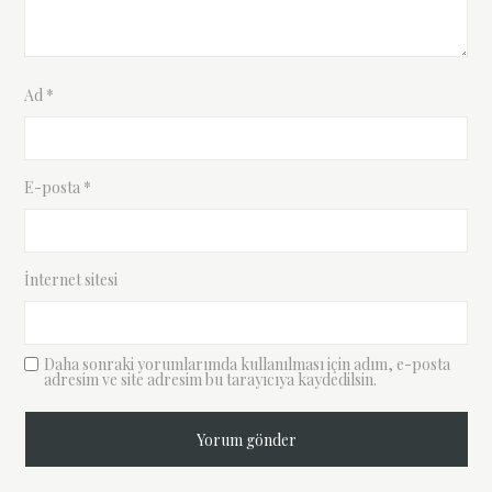
Ad
*
E-posta
*
İnternet sitesi
Daha sonraki yorumlarımda kullanılması için adım, e-posta
adresim ve site adresim bu tarayıcıya kaydedilsin.