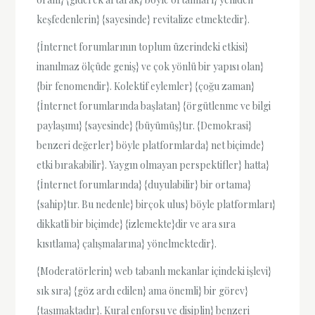
keşfedenlerin} {sayesinde} revitalize etmektedir}.
{İnternet forumlarının toplum üzerindeki etkisi}
inanılmaz ölçüde geniş} ve çok yönlü bir yapısı olan}
{bir fenomendir}. Kolektif eylemler} {çoğu zaman}
{İnternet forumlarında başlatan} {örgütlenme ve bilgi
paylaşımı} {sayesinde} {büyümüş}tır. {Demokrasi}
benzeri değerler} böyle platformlarda} net biçimde}
etki bırakabilir}. Yaygın olmayan perspektifler} hatta}
{İnternet forumlarında} {duyulabilir} bir ortama}
{sahip}tır. Bu nedenle} birçok ulus} böyle platformları}
dikkatli bir biçimde} {izlemekte}dir ve ara sıra
kısıtlama} çalışmalarına} yönelmektedir}.
{Moderatörlerin} web tabanlı mekanlar içindeki işlevi}
sık sıra} {göz ardı edilen} ama önemli} bir görev}
{taşımaktadır}. Kural enforsu ve disiplin} benzeri