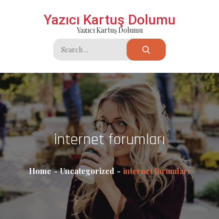
Skip
Yazıcı Kartuş Dolumu
to
Yazıcı Kartuş Dolumu
content
Search
for:
internet forumları
Home
Uncategorized
internet forumları