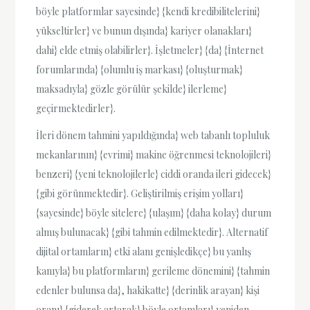
böyle platformlar sayesinde} {kendi kredibilitelerini}
yükseltirler} ve bunun dışında} kariyer olanakları}
dahi} elde etmiş olabilirler}. İşletmeler} {da} {İnternet
forumlarında} {olumlu iş markası} {oluşturmak}
maksadıyla} gözle görülür şekilde} ilerleme}
geçirmektedirler}.
İleri dönem tahmini yapıldığında} web tabanlı topluluk
mekanlarının} {evrimi} makine öğrenmesi teknolojileri}
benzeri} {yeni teknolojilerle} ciddi oranda ileri gidecek}
{gibi görünmektedir}. Geliştirilmiş erişim yolları}
{sayesinde} böyle sitelere} {ulaşım} {daha kolay} durum
almış bulunacak} {gibi tahmin edilmektedir}. Alternatif
dijital ortamların} etki alanı genişledikçe} bu yanlış
kanıyla} bu platformların} gerileme dönemini} {tahmin
edenler bulunsa da}, hakikatte} {derinlik arayan} kişi
oranı} {giderek artarak} böyle ortamları} yeniden