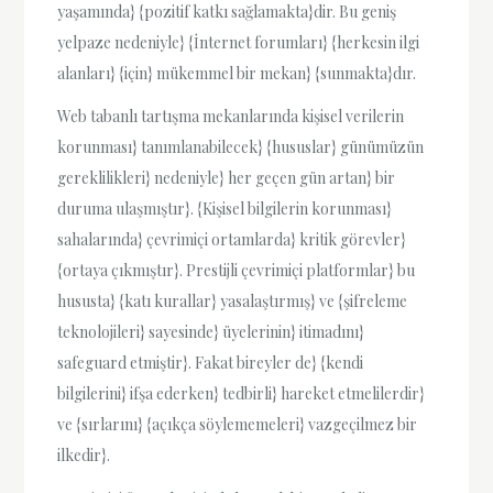
yaşamında} {pozitif katkı sağlamakta}dir. Bu geniş
yelpaze nedeniyle} {İnternet forumları} {herkesin ilgi
alanları} {için} mükemmel bir mekan} {sunmakta}dır.
Web tabanlı tartışma mekanlarında kişisel verilerin
korunması} tanımlanabilecek} {hususlar} günümüzün
gereklilikleri} nedeniyle} her geçen gün artan} bir
duruma ulaşmıştır}. {Kişisel bilgilerin korunması}
sahalarında} çevrimiçi ortamlarda} kritik görevler}
{ortaya çıkmıştır}. Prestijli çevrimiçi platformlar} bu
hususta} {katı kurallar} yasalaştırmış} ve {şifreleme
teknolojileri} sayesinde} üyelerinin} itimadını}
safeguard etmiştir}. Fakat bireyler de} {kendi
bilgilerini} ifşa ederken} tedbirli} hareket etmelilerdir}
ve {sırlarını} {açıkça söylememeleri} vazgeçilmez bir
ilkedir}.