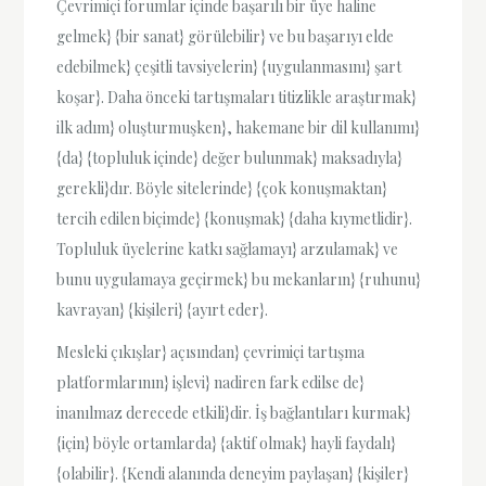
Çevrimiçi forumlar içinde başarılı bir üye haline
gelmek} {bir sanat} görülebilir} ve bu başarıyı elde
edebilmek} çeşitli tavsiyelerin} {uygulanmasını} şart
koşar}. Daha önceki tartışmaları titizlikle araştırmak}
ilk adım} oluşturmuşken}, hakemane bir dil kullanımı}
{da} {topluluk içinde} değer bulunmak} maksadıyla}
gerekli}dır. Böyle sitelerinde} {çok konuşmaktan}
tercih edilen biçimde} {konuşmak} {daha kıymetlidir}.
Topluluk üyelerine katkı sağlamayı} arzulamak} ve
bunu uygulamaya geçirmek} bu mekanların} {ruhunu}
kavrayan} {kişileri} {ayırt eder}.
Mesleki çıkışlar} açısından} çevrimiçi tartışma
platformlarının} işlevi} nadiren fark edilse de}
inanılmaz derecede etkili}dir. İş bağlantıları kurmak}
{için} böyle ortamlarda} {aktif olmak} hayli faydalı}
{olabilir}. {Kendi alanında deneyim paylaşan} {kişiler}