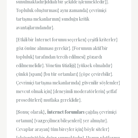
sunulmaktadır|iddialı bir şekilde işlenmektedir}}.
Topluluk oluşturması} aynı zamanda} çevrimiçi
tartışma mekanlarının} sunduğu kritik
avantajlarındandır}.
{Etkili bir İnternet forumu seçerken} çeşitli kriterler}
göz önüne alınması gerekir}. {Forumun aktif bir
topluluk} tarafından tercih edilmesi} gözardı
edilmemelidir}. Yönetim titizliği} {yüksek olmalıdır}
çünkü {spam} {bu tür ortamları} {çöpe çevirebilir}.
Çevrimiçi tartışma mekanlarında} güvenilir söylemler}
mevcut olmak için} {deneyimli moderatörlerin} şeffaf
prosedürleri} mutlaka gereklidir}.
{Sonuç olarak},
İnternet forumları
çağdaş çevrimiçi
ortamın} {vazgeçilmez bileşenleri} yer almıştır}.
Cevaplar arayan} tüm bireyler için} böyle siteler}
{olağanüstü bir değer sunmaktadır}. Uygun platformu