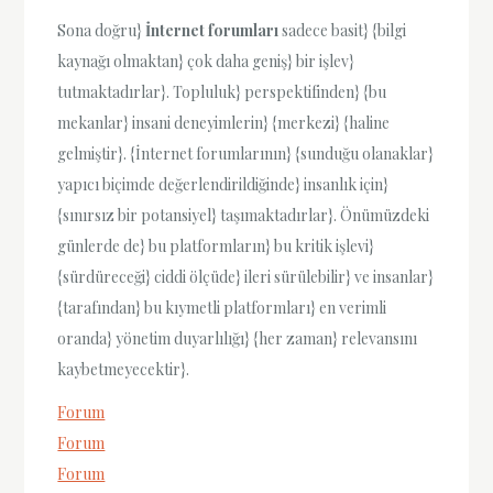
Sona doğru}
İnternet forumları
sadece basit} {bilgi
kaynağı olmaktan} çok daha geniş} bir işlev}
tutmaktadırlar}. Topluluk} perspektifinden} {bu
mekanlar} insani deneyimlerin} {merkezi} {haline
gelmiştir}. {İnternet forumlarının} {sunduğu olanaklar}
yapıcı biçimde değerlendirildiğinde} insanlık için}
{sınırsız bir potansiyel} taşımaktadırlar}. Önümüzdeki
günlerde de} bu platformların} bu kritik işlevi}
{sürdüreceği} ciddi ölçüde} ileri sürülebilir} ve insanlar}
{tarafından} bu kıymetli platformları} en verimli
oranda} yönetim duyarlılığı} {her zaman} relevansını
kaybetmeyecektir}.
Forum
Forum
Forum