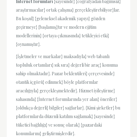
İnternet forumları
{sayesinde} {coğrafyadan bağımsız}
araştırmacılar} ortak çalışma} gerçekleştirebiliyor}lar.
Bu koşul} {geleneksel akademik yapıyı} gözden
geçirmeye} {başlamış}tır ve modern eğitim
modellerinin} {ortaya çıkmasında} tetikleyici etki}
{oynamıştır}.
{İşletmeler ve markalar} maksadıyla} web tabanlı
topluluk ortamları} sık sıra} değerli bir araç} konuma
sahip olmaktadır}. Pazar beklentileri} çerçevesinde}
otantik içgörü} edinmek} böyle platformlar
aracılığıyla} gerçekleşmektedir}. Hizmet iyileştirme}
sahasında} {İnternet forumlarında yer alan} öneriler}
{oldukça değerli} bilgiler} sağlarlar}. {Kimi şirketler} bu
platformlarda düzenli katılım sağlamak} {sayesinde}
tüketici bağlılığı} ve sonuç olarak} {pazardaki
konumlarını} geliştirmişlerdir}.