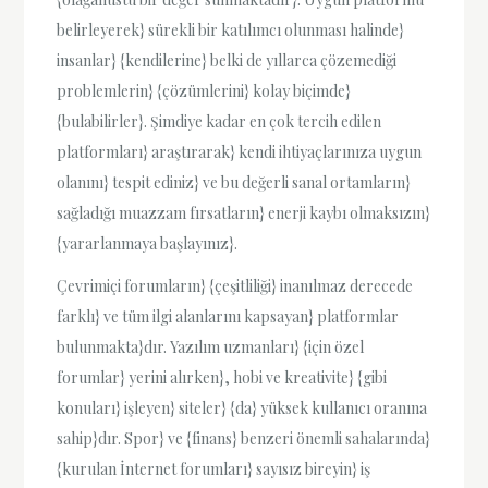
belirleyerek} sürekli bir katılımcı olunması halinde}
insanlar} {kendilerine} belki de yıllarca çözemediği
problemlerin} {çözümlerini} kolay biçimde}
{bulabilirler}. Şimdiye kadar en çok tercih edilen
platformları} araştırarak} kendi ihtiyaçlarınıza uygun
olanını} tespit ediniz} ve bu değerli sanal ortamların}
sağladığı muazzam fırsatların} enerji kaybı olmaksızın}
{yararlanmaya başlayınız}.
Çevrimiçi forumların} {çeşitliliği} inanılmaz derecede
farklı} ve tüm ilgi alanlarını kapsayan} platformlar
bulunmakta}dır. Yazılım uzmanları} {için özel
forumlar} yerini alırken}, hobi ve kreativite} {gibi
konuları} işleyen} siteler} {da} yüksek kullanıcı oranına
sahip}dır. Spor} ve {finans} benzeri önemli sahalarında}
{kurulan İnternet forumları} sayısız bireyin} iş