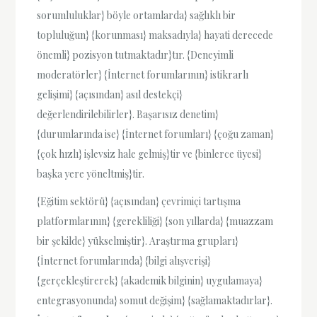
sorumluluklar} böyle ortamlarda} sağlıklı bir
topluluğun} {korunması} maksadıyla} hayati derecede
önemli} pozisyon tutmaktadır}tır. {Deneyimli
moderatörler} {İnternet forumlarının} istikrarlı
gelişimi} {açısından} asıl destekçi}
değerlendirilebilirler}. Başarısız denetim}
{durumlarında ise} {İnternet forumları} {çoğu zaman}
{çok hızlı} işlevsiz hale gelmiş}tir ve {binlerce üyesi}
başka yere yöneltmiş}tir.
{Eğitim sektörü} {açısından} çevrimiçi tartışma
platformlarının} {gerekliliği} {son yıllarda} {muazzam
bir şekilde} yükselmiştir}. Araştırma grupları}
{İnternet forumlarında} {bilgi alışverişi}
{gerçekleştirerek} {akademik bilginin} uygulamaya}
entegrasyonunda} somut değişim} {sağlamaktadırlar}.