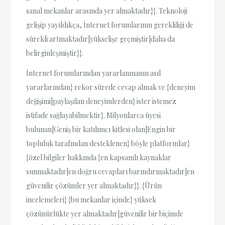
sanal mekanlar arasında yer almaktadır}}. Teknoloji
gelişip yayıldıkça, İnternet forumlarının gerekliliği de
sürekli artmaktadır|yükselişe geçmiştir|daha da
belirginleşmiştir}}.
İnternet forumlarından yararlanmanın asıl
yararlarından} rekor sürede cevap almak ve {deneyim
değişimi|paylaşılan deneyimlerden} ister istemez
istifade sağlayabilmektir}. Milyonlarca üyesi
bulunan|Geniş bir katılımcı kitlesi olan|Engin bir
topluluk tarafından desteklenen} böyle platformlar}
{özel bilgiler hakkında {en kapsamlı kaynaklar
sunmaktadır|en doğru cevapları barındırmaktadır|en
güvenilir çözümler yer almaktadır}}. {Ürün
incelemeleri} {bu mekanlar içinde} yüksek
çözünürlükte yer almaktadır|güvenilir bir biçimde