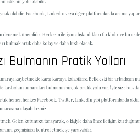
edik bir yolu olabilir.
nak olabilir. Facebook, LinkedIn veya diğer platformlarda arama yaparak, 
enemek önemlidir. Herkesin iletişim alışkanlıkları farklıdır ve bu nedenl
rı bulmak artık daha kolay ve daha hızlı olacak.
 Bulmanın Pratik Yolları
rayı kaybetmekle karşı karşıya kalabiliriz. Belki eski bir arkadaşın numa
zde kaybolan numaraları bulmanın birçok pratik yolu var. İşte size bu sıkınt
rtık hemen herkes Facebook, Twitter, LinkedIn gibi platformlarda aktif. Es
numarasına ulaşabilirsiniz.
 etmek. Gelen kutunuzu tarayarak, o kişiyle daha önce iletişim kurduğunuz
 arama geçmişinizi kontrol etmek işe yarayabilir.