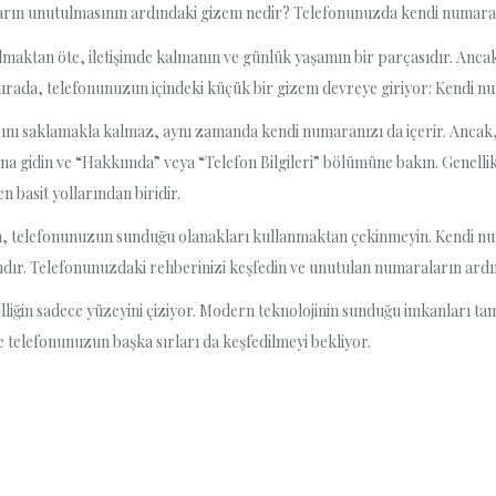
aların unutulmasının ardındaki gizem nedir? Telefonunuzda kendi numaran
 olmaktan öte, iletişimde kalmanın ve günlük yaşamın bir parçasıdır. Anc
burada, telefonunuzun içindeki küçük bir gizem devreye giriyor: Kendi n
ını saklamakla kalmaz, aynı zamanda kendi numaranızı da içerir. Ancak, ç
rına gidin ve “Hakkımda” veya “Telefon Bilgileri” bölümüne bakın. Genell
 basit yollarından biridir.
, telefonunuzun sunduğu olanakları kullanmaktan çekinmeyin. Kendi num
mdır. Telefonunuzdaki rehberinizi keşfedin ve unutulan numaraların ardı
liğin sadece yüzeyini çiziyor. Modern teknolojinin sunduğu imkanları ta
 de telefonunuzun başka sırları da keşfedilmeyi bekliyor.