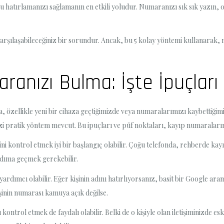
u hatırlamanızı sağlamanın en etkili yoludur. Numaranızı sık sık yazın
rşılaşabileceğiniz bir sorundur. Ancak, bu 5 kolay yöntemi kullanarak, n
anızı Bulma: İşte İpuçları 
, özellikle yeni bir cihaza geçtiğimizde veya numaralarımızı kaybettiğ
izi pratik yöntem mevcut. Bu ipuçları ve püf noktaları, kayıp numaralar
ini kontrol etmek iyi bir başlangıç olabilir. Çoğu telefonda, rehberde kay
adıma geçmek gerekebilir.
ardımcı olabilir. Eğer kişinin adını hatırlıyorsanız, basit bir Google ara
şinin numarası kamuya açık değilse.
kontrol etmek de faydalı olabilir. Belki de o kişiyle olan iletişiminizde 