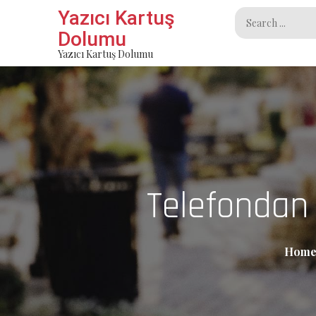
Skip
Yazıcı Kartuş
Search
to
Dolumu
for:
content
Yazıcı Kartuş Dolumu
Telefondan 
Hom