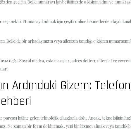
 gözden geçirin. Belki numarayı kaybettiğinizde o kişinin adını ve numaras
eçenektir. Numarayı bulmak için çeşitli online hizmetlerden faydalanabil
 Belki de bir arkadaşınızın veya ailenizin tanıdığı o kişinin numarasını bu
ız değil. Sosyal medya, eski mesajlar, adres defteri, internet ve çevreni
alar!
ın Ardındaki Gizem: Telefo
ehberi
arçası haline gelen teknolojik cihazlarla dolu. Ancak, teknolojinin hızlı
amız. Ne zaman bir form doldurmak, yeni bir hizmet almak veya tanıdık b