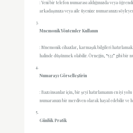
: Yeni bir telefon numarası aldığınızda veya öğren
arkadaşınıza veya aile üyenize numaranızı söyleyer
Mnemonik Yöntemler Kullanın
: Mnemonik cihazlar, karmaşık bilgileri hatırlamak
halinde düşünmek olabilir. Örneğin, “532” gibi bir n
Numarayı Görselleştirin
: Bazı insanlar için, bir şeyi hatırlamanın en iyi 
numaranızı bir merdiven olarak hayal edebilir ve he
Günlük Pratik