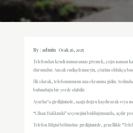
By :
admin
Ocak 26, 2025
Telefondan kendi numaranızı görmek, çoğu zaman karşı
durumdur. Ancak endişelenmeyin, çözüm oldukça basitt
İlk olarak, telefonunuzun ana ekranına gidin. Ardında
bulunduğu bir yerde olabilir.
Ayarlar’a girdiğinizde, aşağı doğru kaydırarak veya me
“Cihaz Hakkında” seçeneğini bulduğunuzda, açılır pence
Telefon Bilgisi bölümüne girdiğinizde, genellikle “Te