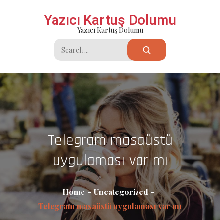
Skip
Yazıcı Kartuş Dolumu
to
Yazıcı Kartuş Dolumu
content
Search
for:
Telegram masaüstü
uygulaması var mı
Home
Uncategorized
Telegram masaüstü uygulaması var mı