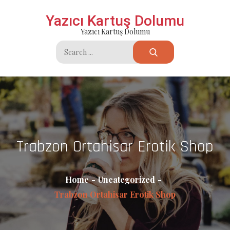
Skip
Yazıcı Kartuş Dolumu
to
Yazıcı Kartuş Dolumu
content
Search
for:
Trabzon Ortahisar Erotik Shop
Home
Uncategorized
Trabzon Ortahisar Erotik Shop