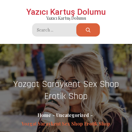
Skip
Yazıcı Kartuş Dolumu
to
Yazıcı Kartuş Dolumu
content
Search
for:
Yozgat Saraykent Sex Shop
Erotik Shop
Home
Uncategorized
Yozgat Saraykent Sex Shop Erotik Shop