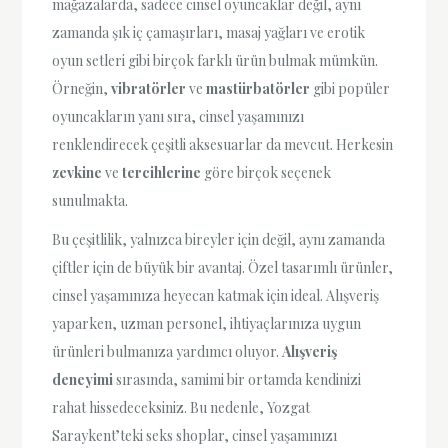
mağazalarda, sadece cinsel oyuncaklar değil, aynı
zamanda şık iç çamaşırları, masaj yağları ve erotik
oyun setleri gibi birçok farklı ürün bulmak mümkün.
Örneğin,
vibratörler
ve
mastürbatörler
gibi popüler
oyuncakların yanı sıra, cinsel yaşamınızı
renklendirecek çeşitli aksesuarlar da mevcut. Herkesin
zevkine
ve
tercihlerine
göre birçok seçenek
sunulmakta.
Bu çeşitlilik, yalnızca bireyler için değil, aynı zamanda
çiftler için de büyük bir avantaj. Özel tasarımlı ürünler,
cinsel yaşamınıza heyecan katmak için ideal. Alışveriş
yaparken, uzman personel, ihtiyaçlarınıza uygun
ürünleri bulmanıza yardımcı oluyor.
Alışveriş
deneyimi
sırasında, samimi bir ortamda kendinizi
rahat hissedeceksiniz. Bu nedenle, Yozgat
Saraykent’teki seks shoplar, cinsel yaşamınızı